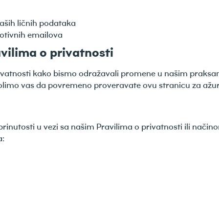
 vaših ličnih podataka
otivnih emailova
vilima o privatnosti
ivatnosti kako bismo odražavali promene u našim praksama 
 Molimo vas da povremeno proveravate ovu stranicu za ažur
abrinutosti u vezi sa našim Pravilima o privatnosti ili nači
a: