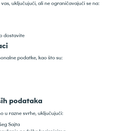
as, uključujući, ali ne ograničavajući se na:
o dostavite
aci
onalne podatke, kao što su:
ših podataka
 u razne svrhe, uključujući:
šeg Sajta