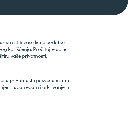
oristi i štiti vaše lične podatke.
g korišćenja. Pročitajte dalje
titu vaše privatnosti.
 vašu privatnost i posvećeni smo
ljanjem, upotrebom i otkrivanjem