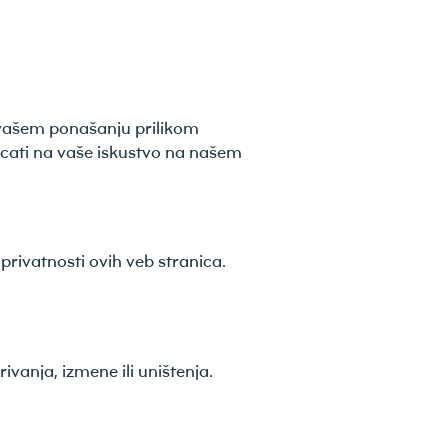
o vašem ponašanju prilikom
icati na vaše iskustvo na našem
rivatnosti ovih veb stranica.
anja, izmene ili uništenja.