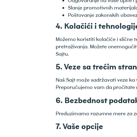
Odgovaranje na vaše upite i 
Slanje promotivnih materijala i
Poštovanje zakonskih obave
4. Kolačići i tehnologi
Možemo koristiti kolačiće i slične
pretraživanja. Možete onemogućiti
Sajtu.
5. Veze sa trećim str
Naš Sajt može sadržavati veze ka 
Preporučujemo vam da pročitate nj
6. Bezbednost podata
Preduzimamo razumne mere za zašti
7. Vaše opcije