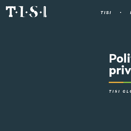
TISI
Poli
pri
TISI GL