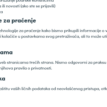
pružanje podrške korisnicima
li novosti (ako ste se prijavili)
za
je za praćenje
 tehnologije za praćenje kako bismo prikupili informacije 
 kolačiće u postavkama svog pretraživača, ali to može ut
anama
veb stranicama trećih strana. Nismo odgovorni za praksu p
ihova pravila o privatnosti.
ka
tu vaših ličnih podataka od neovlašćenog pristupa, otkriv