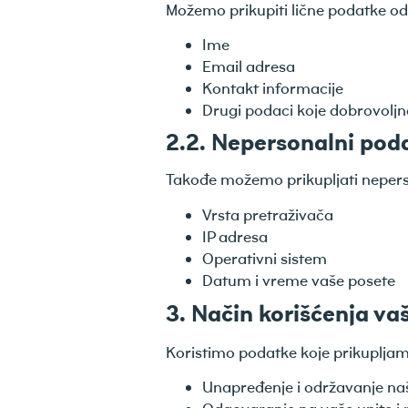
Možemo prikupiti lične podatke od v
Ime
Email adresa
Kontakt informacije
Drugi podaci koje dobrovoljn
2.2. Nepersonalni pod
Takođe možemo prikupljati nepers
Vrsta pretraživača
IP adresa
Operativni sistem
Datum i vreme vaše posete
3. Način korišćenja va
Koristimo podatke koje prikupljamo
Unapređenje i održavanje na