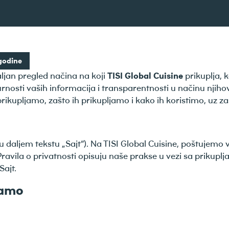
godine
aljan pregled načina na koji
TISI Global Cuisine
prikuplja, k
osti vaših informacija i transparentnosti u načinu njihovo
ikupljamo, zašto ih prikupljamo i kako ih koristimo, uz zaš
(u daljem tekstu „Sajt“). Na TISI Global Cuisine, poštujemo
 Pravila o privatnosti opisuju naše prakse u vezi sa prikup
Sajt.
jamo