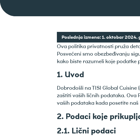
Poslednja izmena: 1. oktobar 2024. 
Ova politika privatnosti pruža det
Posvećeni smo obezbeđivanju sigurn
kako biste razumeli koje podatke pr
1. Uvod
Dobrodošli na TISI Global Cuisine 
zaštiti vaših ličnih podataka. Ova
vaših podataka kada posetite naš 
2. Podaci koje prikupl
2.1. Lični podaci