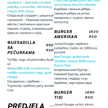
Charcoal-grilled pork ribs, mac
sandwich - aioli with smoked
and cheese, kimchi coleslaw
paprika, cucumber, refreshing
Барбекю свиные рёбра -
cream with chives
Свиные рёбра на углях,
Открытый сэндвич с рванной
макароны с сыром, кимчи
свининой — Рванная свинина,
колеслоу
айоли с копченым красным
перцем, огурец, освежающий
BURGER
1620
крем из зеленого лука
AMERIKAN
RSD
QUESADILLA
Juneći burger, cepkana
690
SA
svinjetina, čedar-sir, BBQ sos,
RSD
PEČURKAMA
pomfrit
Beef burger, pulled pork,
Tortilja, ragu od pečuraka, kozji
cheddar cheese, BBQ sauce,
sir
french fries
Quesadilla with mushrooms -
Американский бургер -
tortilla, mushroom ragù, goat
Говяжий бургер, рваная
cheese
свинина, чеддер, соус
Кесадилья с грибами -
барбекю, картофель фри
Тортилья, грибное рагу, козий
сыр
BURGER
1680
TISI
RSD
PREDJELA
Juneći burger sa bri-sirom,