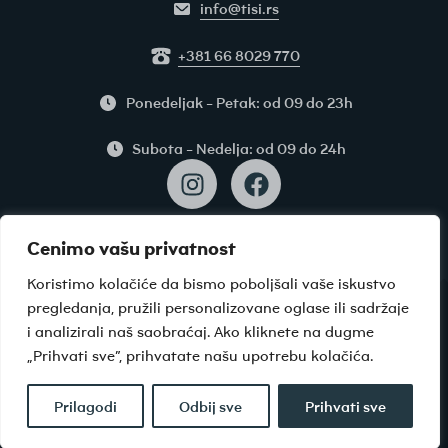
info@tisi.rs
+381 66 8029 770
Ponedeljak - Petak: od 09 do 23h
Subota - Nedelja: od 09 do 24h
Cenimo vašu privatnost
Koristimo kolačiće da bismo poboljšali vaše iskustvo
pregledanja, pružili personalizovane oglase ili sadržaje
i analizirali naš saobraćaj. Ako kliknete na dugme
Uslovi korišćenja
Politika privatnosti
„Prihvati sve”, prihvatate našu upotrebu kolačića.
Podešavanje kolačića
Prilagodi
Odbij sve
Prihvati sve
© TISI 2026. Sva prava zadržana.