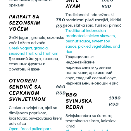
орехами
AYAM
RSD
Tradicionalni indonežanski
PARFAIT SA
750
marinirani pileći ražnjići, kikiriki
SEZONSKIM
sos, slatka soja, turšija i pirinač
RSD
VOĆEM
Traditional Indonesian
marinated chicken skewers,
Grčki jogurt, granola, sezonsko
peanut sauce, sweet soy
voće i džem od voća
sauce, pickled vegetables, and
Greek yogurt, granola,
rice
seasonal fruit, and fruit jam
Традиционные
Греческий йогурт, гранола,
индонезийские
сезонные фрукты и
маринованные куриные
фруктовый джем
шашлычки, арахисовый
соус, сладкий соевый соус,
OTVORENI
маринованные овощи и рис
SENDVIČ SA
980
CEPKANOM
RSD
BBQ
1980
SVINJETINOM
SVINJSKA
RSD
REBRA
Cepkana svinjetina, ajoli sa
dimljenom paprikom,
Svinjska rebra sa ćumura,
krastavac, osvežavajući krem
testenina sa sirom, koleslav
od vlašca
kimči
Open-faced pulled pork