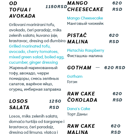
MANGO
OD
620
1150RSD
CHEESECAKE
TOFUA I
RSD
AVOKADA
Mango Cheesecake
Манговый чизкейк
Grilovani marinirani tofu,
avokado, čeri paradajz, miks
PISTAĆ
620
zelenih salata, kuvano jaje,
krastavac, dresing od đumbira
MALINA
RSD
Grilled marinated tofu,
Pistachio Raspberry
avocado, cherry tomatoes,
Фисташка-малина
mixed green salad, boiled egg,
cucumber, ginger dressing
GOTHAM
620 RSD
Жареный маринованный
тофу, авокадо, черри
Gotham
помидоры, смесь зелёных
Готэм
салатов, варёное яйцо,
огурец, имбирная заправка
RAW CAKE
620
ČOKOLADA
RSD
LOSOS
1250
SALATA
RSD
Dana's Cake
Торт Даны
Losos, miks zelenih salata,
domaća turšija od šargarepe i
RAW CAKE
620
krastavca, čeri paradajz,
MALINA
RSD
dresing od limuna, vlašca i