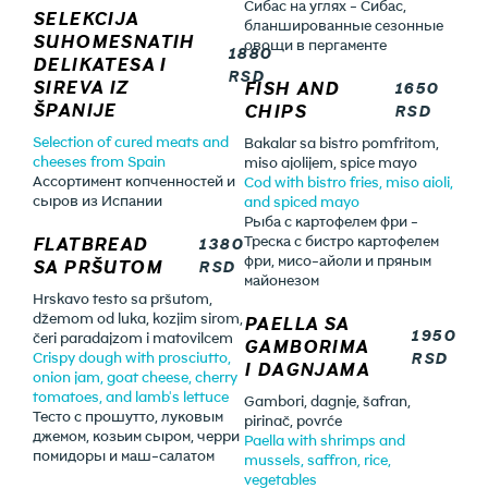
Сибас на углях - Сибас,
SELEKCIJA
бланшированные сезонные
SUHOMESNATIH
овощи в пергаменте
1880
DELIKATESA I
RSD
SIREVA IZ
FISH AND
1650
ŠPANIJE
CHIPS
RSD
Selection of cured meats and
Bakalar sa bistro pomfritom,
cheeses from Spain
miso ajolijem, spice mayo
Ассортимент копченностей и
Cod with bistro fries, miso aioli,
сыров из Испании
and spiced mayo
Рыба с картофелем фри -
FLATBREAD
Треска с бистро картофелем
1380
фри, мисо-айоли и пряным
SA PRŠUTOM
RSD
майонезом
Hrskavo testo sa pršutom,
džemom od luka, kozjim sirom,
PAELLA SA
1950
čeri paradajzom i matovilcem
GAMBORIMA
RSD
Crispy dough with prosciutto,
I DAGNJAMA
onion jam, goat cheese, cherry
tomatoes, and lamb's lettuce
Gambori, dagnje, šafran,
Тесто с прошутто, луковым
pirinač, povrće
джемом, козьим сыром, черри
Paella with shrimps and
помидоры и маш-салатом
mussels, saffron, rice,
vegetables