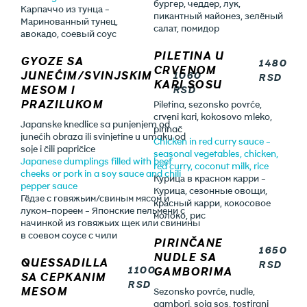
бургер, чеддер, лук,
Карпаччо из тунца -
пикантный майонез, зелёный
Маринованный тунец,
салат, помидор
авокадо, соевый соус
PILETINA U
GYOZE SA
1480
CRVENOM
JUNEĆIM/SVINJSKIM
1060
RSD
KARI SOSU
MESOM I
RSD
PRAZILUKOM
Piletina, sezonsko povrće,
crveni kari, kokosovo mleko,
Japanske knedlice sa punjenjem od
pirinač
junećih obraza ili svinjetine u umaku od
Chicken in red curry sauce -
soje i čili papričice
seasonal vegetables, chicken,
Japanese dumplings filled with beef
red curry, coconut milk, rice
cheeks or pork in a soy sauce and chili
Курица в красном карри -
pepper sauce
Курица, сезонные овощи,
Гёдзе с говяжьим/свиным мясом и
красный карри, кокосовое
луком-пореем - Японские пельмени с
молоко, рис
начинкой из говяжьих щек или свинины
в соевом соусе с чили
PIRINČANE
1650
NUDLE SA
QUESSADILLA
RSD
1100
GAMBORIMA
SA CEPKANIM
RSD
MESOM
Sezonsko povrće, nudle,
gambori, soja sos, tostirani