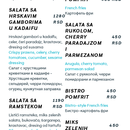
French fries
SALATA SA
Картофель фри
HRSKAVIM
1280
GAMBORIMA
RSD
SALATA SA
U KADAIFU
RUKOLOM,
CHERRY
450
Hrskavi gambori u kadaifu,
celer, čeri paradajz, krastavac,
PARADAJZOM
RSD
dresing od susama
I
Crispy prawns, celery, cherry
PARMEZANOM
tomatoes, cucumber, sesame
dressing
Arugula, cherry tomato,
Салат с хрустящими
parmesan salad
креветками в кадаифе -
Салат с рукколой, черри
Хрустящие креветки,
помидорами и пармезаном
сельдерей, черри помидоры,
огурец, кунжутная заправка
BISTRO
450
POMFRIT
RSD
SALATA SA
1190
Bistro-style French fries
RAMSTEKOM
RSD
Бистро-картофель фри
Listići ramsteka, miks zelenih
salata, bukovača, šargarepa,
MIKS
450
krastavac, dresing od tartufa
ZELENIH