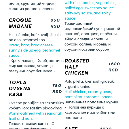
with rice noodles, vegetables,
омлет, хрустящий чоризо,
boiled egg, sweet soy sauce,
салат из ростков зелени
salty soy sauce, and spicy
sauce
CROQUE
950
Традиционный
MADAME
RSD
индонезийский суп с рисовой
лапшой, овощами, варёным
Hleb, šunka, kačkavalj sir, jaje
яйцом, сладким соевым
na oko, bešamel sos
соусом, солёным соевым
Bread, ham, hard cheese,
соусом и острым соусом
sunny side up egg, béchamel
sauce
ROASTED
,,Крок-мадам,, - Хлеб, ветчина,
1680
сыр кашкавал, яичница-
HALF
RSD
глазунья, соус бешамель
CHICKEN
Pola pileta, kremasti grasak,
TOPLA
780
vrganj, slanina
OVSENA
RSD
Half chicken, creamy peas,
KAŠA
porcini mushrooms, bacon
Запечённая половина курицы
Ovsene pahuljice sa sezonskim
- Половина курицы с
voćem i orašastim plodovima
картофелем и запечёнными
Warm oatmeal with seasonal
овощами
fruit and nuts
Теплая овсяная каша - С
SATE
1620
сезонными фруктами и