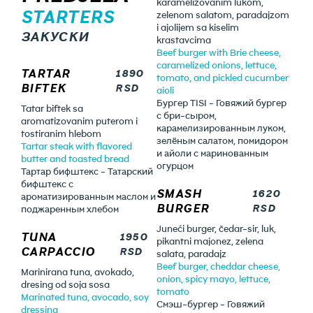
karamelizovanim lukom,
STARTERS
zelenom salatom, paradajzom
i ajolijem sa kiselim
ЗАКУСКИ
krastavcima
Beef burger with Brie cheese,
caramelized onions, lettuce,
TARTAR
1890
tomato, and pickled cucumber
BIFTEK
RSD
aioli
Бургер TISI - Говяжий бургер
Tatar biftek sa
с бри-сыром,
aromatizovanim puterom i
карамелизированным луком,
tostiranim hlebom
зелёным салатом, помидором
Tartar steak with flavored
и айоли с маринованным
butter and toasted bread
огурцом
Тартар бифштекс - Татарский
бифштекс с
SMASH
1620
ароматизированным маслом и
BURGER
RSD
поджаренным хлебом
Juneći burger, čedar-sir, luk,
TUNA
1950
pikantni majonez, zelena
CARPACCIO
RSD
salata, paradajz
Beef burger, cheddar cheese,
Marinirana tuna, avokado,
onion, spicy mayo, lettuce,
dresing od soja sosa
tomato
Marinated tuna, avocado, soy
Смэш-бургер - Говяжий
dressing