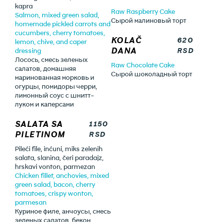
kapra
Raw Raspberry Cake
Salmon, mixed green salad,
Сырой малиновый торт
homemade pickled carrots and
cucumbers, cherry tomatoes,
KOLAČ
620
lemon, chive, and caper
DANA
RSD
dressing
Лосось, смесь зеленых
Raw Chocolate Cake
салатов, домашняя
Сырой шоколадный торт
маринованная морковь и
огурцы, помидоры черри,
лимонный соус с шнитт-
луком и каперсами
SALATA SA
1150
PILETINOM
RSD
Pileći file, inćuni, miks zelenih
salata, slanina, čeri paradajz,
hrskavi vonton, parmezan
Chicken fillet, anchovies, mixed
green salad, bacon, cherry
tomatoes, crispy wonton,
parmesan
Куриное филе, анчоусы, смесь
зеленых салатов, бекон,