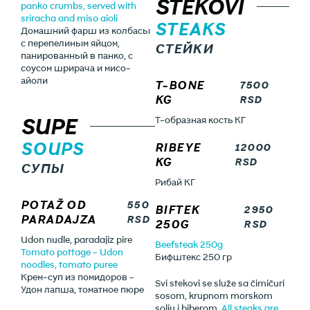
STEKOVI
panko crumbs, served with
sriracha and miso aioli
STEAKS
Домашний фарш из колбасы
с перепелиным яйцом,
СТЕЙКИ
панированный в панко, с
соусом шрирача и мисо-
айоли
T-BONE
7500
KG
RSD
SUPE
Т-образная кость КГ
SOUPS
RIBEYE
12000
KG
RSD
СУПЫ
Рибай КГ
POTAŽ OD
550
BIFTEK
2950
PARADAJZA
RSD
250G
RSD
Udon nudle, paradajiz pire
Beefsteak 250g
Tomato pottage - Udon
Бифштекс 250 гр
noodles, tomato puree
Крем-суп из помидоров -
Svi stekovi se služe sa čimičuri
Удон лапша, томатное пюре
sosom, krupnom morskom
solju i biberom.
All steaks are