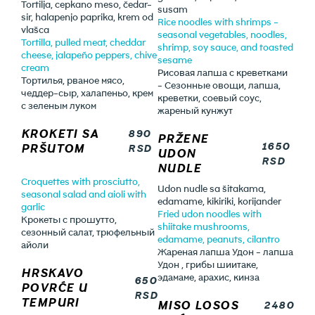
Tortilja, cepkano meso, čedar-
susam
sir, halapenjo paprika, krem od
Rice noodles with shrimps -
vlašca
seasonal vegetables, noodles,
Tortilla, pulled meat, cheddar
shrimp, soy sauce, and toasted
cheese, jalapeño peppers, chive
sesame
cream
Рисовая лапша с креветками
Тортилья, рваное мясо,
- Сезонные овощи, лапша,
чеддер-сыр, халапеньо, крем
креветки, соевый соус,
с зеленым луком
жареный кунжут
KROKETI SA
890
PRŽENE
1650
PRŠUTOM
RSD
UDON
RSD
NUDLE
Croquettes with prosciutto,
Udon nudle sa šitakama,
seasonal salad and aioli with
edamame, kikiriki, korijander
garlic
Fried udon noodles with
Крокеты с прошутто,
shiitake mushrooms,
сезонный салат, трюфельный
edamame, peanuts, cilantro
айоли
Жареная лапша Удон - лапша
Удон , грибы шиитаке,
HRSKAVO
эдамаме, арахис, кинза
650
POVRĆE U
RSD
TEMPURI
MISO LOSOS
2480