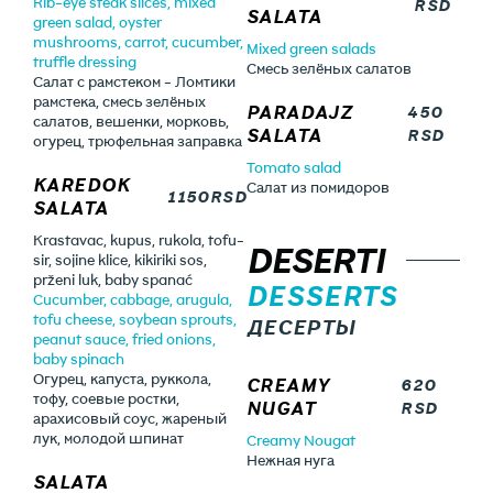
Rib-eye steak slices, mixed
RSD
SALATA
green salad, oyster
mushrooms, carrot, cucumber,
Mixed green salads
truffle dressing
Смесь зелёных салатов
Салат с рамстеком - Ломтики
рамстека, смесь зелёных
PARADAJZ
450
салатов, вешенки, морковь,
SALATA
RSD
огурец, трюфельная заправка
Tomato salad
KAREDOK
Салат из помидоров
1150RSD
SALATA
Krastavac, kupus, rukola, tofu-
DESERTI
sir, sojine klice, kikiriki sos,
prženi luk, baby spanać
DESSERTS
Cucumber, cabbage, arugula,
tofu cheese, soybean sprouts,
ДЕСЕРТЫ
peanut sauce, fried onions,
baby spinach
Огурец, капуста, руккола,
CREAMY
620
тофу, соевые ростки,
NUGAT
RSD
арахисовый соус, жареный
лук, молодой шпинат
Creamy Nougat
Нежная нуга
SALATA