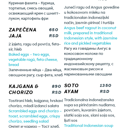
Куриная фахита - Курица,
Juneći ragu od Angus govedine
тортилья, смесь овощей,
u kokosovom mleku na
освежающий крем с шнитт-
tradicionalan indonezijski
луком, картофель фри
način, jasmin pirinač i turšija
Angus beef ragout in coconut
ZAPEČENA
650
milk, prepared in traditional
JAJA
RSD
Indonesian style, with jasmine
rice and pickled vegetables
2 jajeta, ragu od povrća, feta-
Рагу из говядины Ангус в
sir, hleb
кокосовом молоке по
Baked eggs - two eggs,
традиционному
vegetable ragù, feta cheese,
индонезийскому рецепту, с
bread
жасминовым рисом и
Запеченные яйца - Два яйца,
маринованными овощами
овощное рагу, сыр фета, хлеб
SOTO
1350
KAJGANA &
890
AYAM
RSD
CHORIZO
RSD
Tradicionalna indonežanska
Tostirani hleb, kajgana, hrskavi
supa sa pirinčanim nudlama,
chorizo, mladi izdanci salata
povrćem, kuvanim jajetom,
Scrambled eggs and chorizo -
slatki soja sos, slani soja sos,
toast, scrambled eggs, crispy
ljuti sos
chorizo, seedling salad
Traditional Indonesian soup
Омлет и чоризо — Тост хлеб,