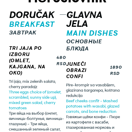
DORUČAK
GLAVNA
JELA
BREAKFAST
MAIN DISHES
ЗАВТРАК
ОСНОВНЫЕ
TRI JAJA PO
БЛЮДА
IZBORU
480
(OMLET,
RSD
JUNEĆI
KAJGANA, NA
1890
OBRAZI
OKO)
RSD
CONFI
Tri jaja, mix zelenih salata,
Pire-krompir sa vasabijem,
cherry paradajz
glazirana šargarepa, koštana
Three eggs choice of (omelet,
redukcija
scrambled, sunny side up),
Beef cheeks confit - Mashed
mixed green salad, cherry
potatoes with wasabi, glazed
tomatoes
carrots, and bone reduction
Три яйца на выбор (омлет,
Говяжьи щёки конфи - Пюре
яичница-болтунья, яичница-
из картофеля с васаби,
глазунья) - Три яйца,
глазированная морковь и
смешанный зеленый салат,