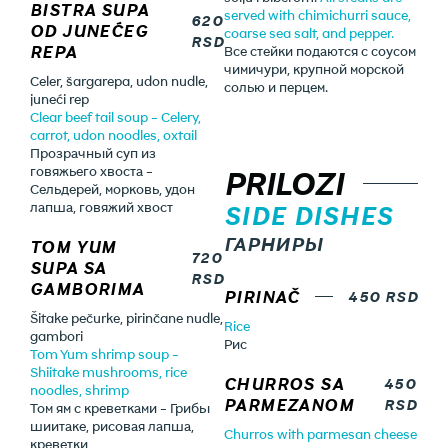
BISTRA SUPA
served with chimichurri sauce,
620
OD JUNEĆEG
coarse sea salt, and pepper.
RSD
REPA
Все стейки подаются с соусом
чимичури, крупной морской
Celer, šargarepa, udon nudle,
солью и перцем.
juneći rep
Clear beef tail soup - Celery,
carrot, udon noodles, oxtail
Прозрачный суп из
говяжьего хвоста -
PRILOZI
Сельдерей, морковь, удон
лапша, говяжий хвост
SIDE DISHES
ГАРНИРЫ
TOM YUM
720
SUPA SA
RSD
GAMBORIMA
PIRINAČ
450 RSD
Šitake pečurke, pirinčane nudle,
Rice
gambori
Рис
Tom Yum shrimp soup -
Shiitake mushrooms, rice
CHURROS SA
450
noodles, shrimp
PARMEZANOM
RSD
Том ям с креветками - Грибы
шиитаке, рисовая лапша,
Churros with parmesan cheese
креветки