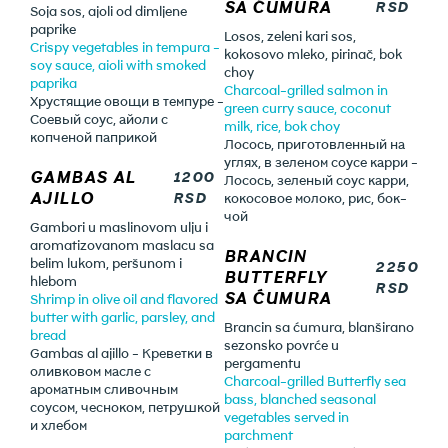
SA ĆUMURA
RSD
Soja sos, ajoli od dimljene
paprike
Losos, zeleni kari sos,
Crispy vegetables in tempura -
kokosovo mleko, pirinač, bok
soy sauce, aioli with smoked
choy
paprika
Charcoal-grilled salmon in
Хрустящие овощи в темпуре -
green curry sauce, coconut
Соевый соус, айоли с
milk, rice, bok choy
копченой паприкой
Лосось, приготовленный на
углях, в зеленом соусе карри -
GAMBAS AL
1200
Лосось, зеленый соус карри,
AJILLO
RSD
кокосовое молоко, рис, бок-
чой
Gambori u maslinovom ulju i
aromatizovanom maslacu sa
BRANCIN
belim lukom, peršunom i
2250
BUTTERFLY
hlebom
RSD
SA ĆUMURA
Shrimp in olive oil and flavored
butter with garlic, parsley, and
Brancin sa ćumura, blanširano
bread
sezonsko povrće u
Gambas al ajillo - Креветки в
pergamentu
оливковом масле с
Charcoal-grilled Butterfly sea
ароматным сливочным
bass, blanched seasonal
соусом, чесноком, петрушкой
vegetables served in
и хлебом
parchment