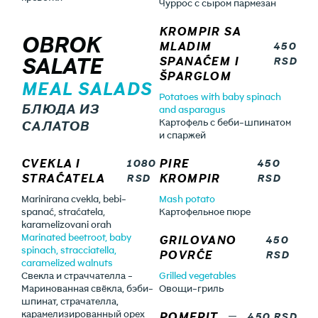
Чуррос с сыром пармезан
KROMPIR SA
OBROK
MLADIM
450
SALATE
SPANAĆEM I
RSD
ŠPARGLOM
MEAL SALADS
Potatoes with baby spinach
БЛЮДА ИЗ
and asparagus
Картофель с беби-шпинатом
САЛАТОВ
и спаржей
CVEKLA I
PIRE
1080
450
STRAĆATELA
KROMPIR
RSD
RSD
Marinirana cvekla, bebi-
Mash potato
spanać, straćatela,
Картофельное пюре
karamelizovani orah
Marinated beetroot, baby
GRILOVANO
450
spinach, stracciatella,
POVRĆE
RSD
caramelized walnuts
Свекла и страччателла -
Grilled vegetables
Маринованная свёкла, бэби-
Овощи-гриль
шпинат, страчателла,
карамелизированный орех
POMFRIT
450 RSD