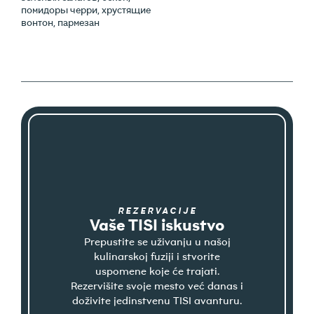
помидоры черри, хрустящие
вонтон, пармезан
REZERVACIJE
Vaše TISI iskustvo
Prepustite se uživanju u našoj
kulinarskoj fuziji i stvorite
uspomene koje će trajati.
Rezervišite svoje mesto već danas i
doživite jedinstvenu TISI avanturu.