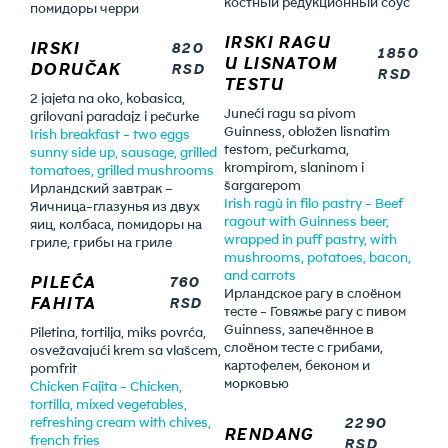
костный редукционный соус
помидоры черри
IRSKI RAGU
IRSKI
820
1850
U LISNATOM
DORUČAK
RSD
RSD
TESTU
2 jajeta na oko, kobasica,
Juneći ragu sa pivom
grilovani paradajz i pečurke
Guinness, obložen lisnatim
Irish breakfast - two eggs
testom, pečurkama,
sunny side up, sausage, grilled
krompirom, slaninom i
tomatoes, grilled mushrooms
šargarepom
Ирландский завтрак –
Irish ragù in filo pastry - Beef
Яичница-глазунья из двух
ragout with Guinness beer,
яиц, колбаса, помидоры на
wrapped in puff pastry, with
гриле, грибы на гриле
mushrooms, potatoes, bacon,
and carrots
PILEĆA
760
Ирландское рагу в слоёном
FAHITA
RSD
тесте - Говяжье рагу с пивом
Guinness, запечённое в
Piletina, tortilja, miks povrća,
слоёном тесте с грибами,
osvežavajući krem sa vlašcem,
картофелем, беконом и
pomfrit
морковью
Chicken Fajita - Chicken,
tortilla, mixed vegetables,
2290
refreshing cream with chives,
RENDANG
french fries
RSD