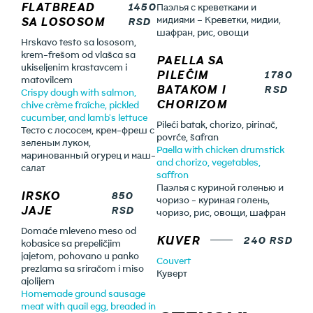
FLATBREAD
1450
Паэлья с креветками и
SA LOSOSOM
мидиями – Креветки, мидии,
RSD
шафран, рис, овощи
Hrskavo testo sa lososom,
krem-frešom od vlašca sa
PAELLA SA
ukiseljenim krastavcem i
PILEĆIM
1780
matovilcem
BATAKOM I
RSD
Crispy dough with salmon,
CHORIZOM
chive crème fraîche, pickled
cucumber, and lamb's lettuce
Pileći batak, chorizo, pirinač,
Тесто с лососем, крем-фреш с
povrće, šafran
зеленым луком,
Paella with chicken drumstick
маринованный огурец и маш-
and chorizo, vegetables,
салат
saffron
Паэлья с куриной голенью и
IRSKO
850
чоризо - куриная голень,
JAJE
RSD
чоризо, рис, овощи, шафран
Domaće mleveno meso od
KUVER
240 RSD
kobasice sa prepeličjim
jajetom, pohovano u panko
Couvert
prezlama sa sriračom i miso
Куверт
ajolijem
Homemade ground sausage
meat with quail egg, breaded in